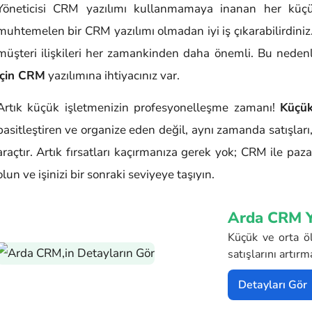
Yöneticisi CRM yazılımı kullanmamaya inanan her küçü
muhtemelen bir CRM yazılımı olmadan iyi iş çıkarabilirdiniz
müşteri ilişkileri her zamankinden daha önemli. Bu nedenl
için CRM
yazılımına ihtiyacınız var.
Artık küçük işletmenizin profesyonelleşme zamanı!
Küçük
basitleştiren ve organize eden değil, aynı zamanda satışları,
araçtır. Artık fırsatları kaçırmanıza gerek yok; CRM ile paz
olun ve işinizi bir sonraki seviyeye taşıyın.
Arda CRM Y
Küçük ve orta öl
satışlarını artır
Detayları Gör