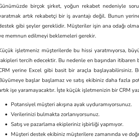
Günümüzde birçok şirket, yoğun rekabet nedeniyle sorun
yaratmak artık rekabetçi bir iş avantajı değil. Bunun yerine
destek gibi şeyler gereklidir. Müşteriler işin ana odağı olm
ve memnun edilmeyi beklemeleri gerekir.
Küçük işletmeniz müşterilerde bu hissi yaratmıyorsa, büyük
rakipleri tercih edecektir. Bu nedenle en başından itibaren b
CRM yerine Excel gibi basit bir araçla başlayabilirsiniz. 
Büyümeye başlar başlamaz ve satış ekibiniz daha fazla po
artık işe yaramayacaktır. İşte küçük işletmenizin bir CRM ya
Potansiyel müşteri akışına ayak uyduramıyorsunuz.
Verilerinizi bulmakta zorlanıyorsunuz.
Satış ve pazarlama ekipleriniz işbirliği yapmıyor.
Müşteri destek ekibiniz müşterilere zamanında ve doğr