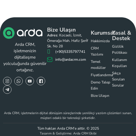
Bize Ulaşın
Kurumsal
Yasal &
Adres
: Kocaeli, İzmit,
Destek
Ömerağa Mah. Hafiz Şerİf
Hakkimizda
Arda CRM,
Sk. No 28
Gizlilik
CRM
işletmenizin
(+90)5335797741
Politikası
Yazılımı
dijitalleşme
info@ardacrm.com
Kullanım
Temel
yolculuğunda güvenilir
Koşulları
modüller
ortağınız.
Sıkça
Fiyatlandırma​
Sorulan
Demo Talep
Sorular
Edin
Bize Ulaşın
Arda CRM, işletmelerin dijital dönüşüm süreçlerinde yenilikçi yazılım çözümleri sunan,
müşteri odaklı bir teknoloji şirketidir.
Tüm hakları Arda CRM’e aittir. © 2025
Tasarım & Geliştirme: Arda CRM Ekibi