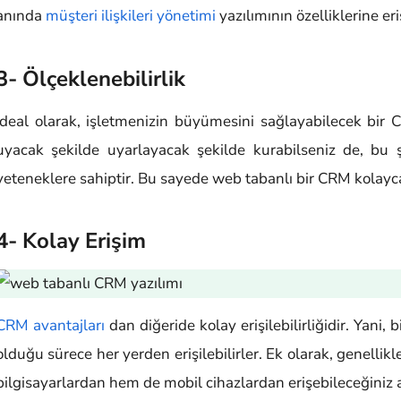
anında
müşteri ilişkileri yönetimi
yazılımının özelliklerine eriş
3- Ölçeklenebilirlik
İdeal olarak, işletmenizin büyümesini sağlayabilecek bir CRM
uyacak şekilde uyarlayacak şekilde kurabilseniz de, bu şir
yeteneklere sahiptir. Bu sayede web tabanlı bir CRM kolayca ö
4- Kolay Erişim
CRM avantajları
dan diğeride kolay erişilebilirliğidir. Yani,
olduğu sürece her yerden erişilebilirler. Ek olarak, genelli
bilgisayarlardan hem de mobil cihazlardan erişebileceğiniz 