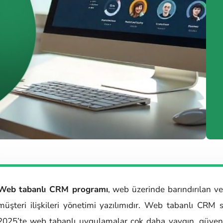
Web tabanlı CRM programı
, web üzerinde barındırılan ve
müşteri ilişkileri yönetimi yazılımıdır. Web tabanlı CRM s
2025’te web tabanlı uygulamalar çok daha yaygın, güvenli