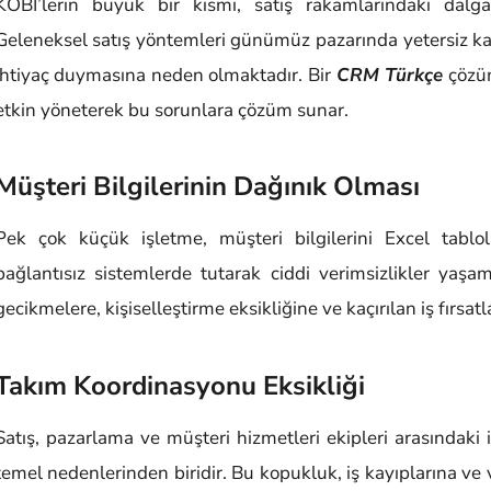
KOBİ’lerin büyük bir kısmı, satış rakamlarındaki dalg
Geleneksel satış yöntemleri günümüz pazarında yetersiz ka
ihtiyaç duymasına neden olmaktadır. Bir
CRM Türkçe
çözüm
etkin yöneterek bu sorunlara çözüm sunar.
Müşteri Bilgilerinin Dağınık Olması
Pek çok küçük işletme, müşteri bilgilerini Excel tablola
bağlantısız sistemlerde tutarak ciddi verimsizlikler yaşa
gecikmelere, kişiselleştirme eksikliğine ve kaçırılan iş fırsat
Takım Koordinasyonu Eksikliği
Satış, pazarlama ve müşteri hizmetleri ekipleri arasındaki
temel nedenlerinden biridir. Bu kopukluk, iş kayıplarına ve 