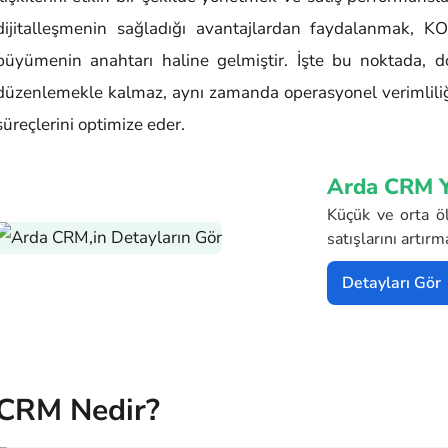
dijitalleşmenin sağladığı avantajlardan faydalanmak, KOB
büyümenin anahtarı haline gelmiştir. İşte bu noktada, 
düzenlemekle kalmaz, aynı zamanda operasyonel verimliliği 
süreçlerini optimize eder.
Arda CRM Y
Küçük ve orta öl
satışlarını artır
Detayları Gör
CRM Nedir?