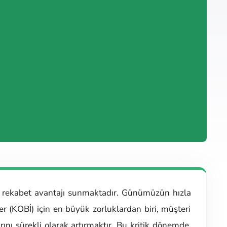
ir rekabet avantajı sunmaktadır. Günümüzün hızla
er (KOBİ) için en büyük zorluklardan biri, müşteri
rını sürekli olarak artırmaktır. Bu kritik dönemde,