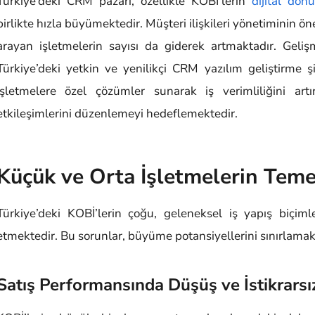
Türkiye’deki CRM pazarı, özellikle KOBİ’lerin
dijital dön
birlikte hızla büyümektedir. Müşteri ilişkileri yönetiminin 
arayan işletmelerin sayısı da giderek artmaktadır. Gel
Türkiye’deki yetkin ve yenilikçi CRM yazılım geliştirme şi
işletmelere özel çözümler sunarak iş verimliliğini artı
etkileşimlerini düzenlemeyi hedeflemektedir.
Küçük ve Orta İşletmelerin Teme
Türkiye’deki KOBİ’lerin çoğu, geleneksel iş yapış biçiml
etmektedir. Bu sorunlar, büyüme potansiyellerini sınırlamakt
Satış Performansında Düşüş ve İstikrarsız