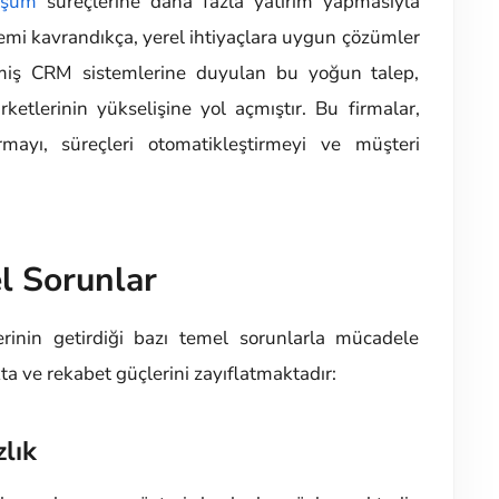
üşüm
süreçlerine daha fazla yatırım yapmasıyla
önemi kavrandıkça, yerel ihtiyaçlara uygun çözümler
işmiş CRM sistemlerine duyulan bu yoğun talep,
rketlerinin yükselişine yol açmıştır. Bu firmalar,
rmayı, süreçleri otomatikleştirmeyi ve müşteri
l Sorunlar
erinin getirdiği bazı temel sorunlarla mücadele
a ve rekabet güçlerini zayıflatmaktadır:
lık