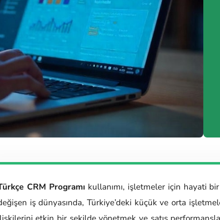
Türkçe CRM Programı
kullanımı, işletmeler için hayati b
değişen iş dünyasında, Türkiye’deki küçük ve orta işletmel
ilişkilerini etkin bir şekilde yönetmek ve satış performansla