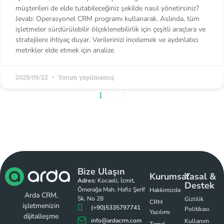
müşterileri de elde tutabileceğiniz şekilde nasıl yönetirsiniz?
Jevab: Operasyonel CRM programı kullanarak. Aslında, tüm
işletmeler sürdürülebilir ölçeklenebilirlik için çeşitli araçlara ve
stratejilere ihtiyaç duyar. Verilerinizi incelemek ve aydınlatıcı
metrikler elde etmek için analize
2025/09/22
Yorum yapılmamış
1
2
3
Bize Ulaşın
Kurumsal
Yasal &
Adres
: Kocaeli, İzmit,
Destek
Ömerağa Mah. Hafiz Şerİf
Hakkimizda
Arda CRM,
Sk. No 28
Gizlilik
CRM
işletmenizin
(+90)5335797741
Politikası
Yazılımı
dijitalleşme
info@ardacrm.com
Kullanım
Temel