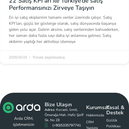
22 Satış KPI’arı ile Türkiye’de satış
Performansınızı Zirveye Taşıyın
En iyi satış ekiplerinin tamamı veriler üzerinde çalışır. Satış
KPI’ları, güçlü bir gösterge olarak, satış dünyasında başarıya
giden yolu açar. Gelirin aksine, satış verilerinden bahsederken,
her zaman daha fazla sayı daha iyi anlamına gelmez. Satış
ekibinin yaptığı her aktiviteyi izlemeye
2025/10/23
Yorum yapılmamış
Bize Ulaşın
Kurumsal
Yasal &
Adres
: Kocaeli, İzmit,
Destek
Ömerağa Mah. Hafiz Şerİf
Hakkimizda
Arda CRM,
Sk. No 28
Gizlilik
CRM
işletmenizin
(+90)5335797741
Politikası
Yazılımı