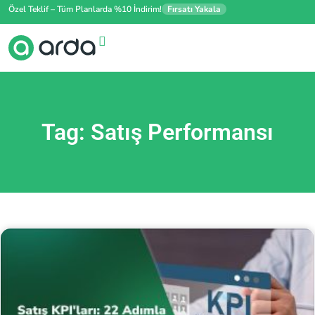
Özel Teklif – Tüm Planlarda %10 İndirim!
Fırsatı Yakala
Tag: Satış Performansı